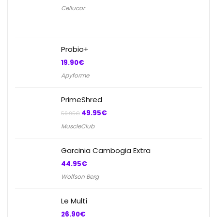
Cellucor
Probio+
19.90
€
Apyforme
PrimeShred
Le
Le
49.95
€
59.95
€
prix
prix
MuscleClub
initial
actuel
était :
est :
59.95€.
49.95€.
Garcinia Cambogia Extra
44.95
€
Wolfson Berg
Le Multi
26.90
€