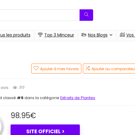
us les produits
Top 3 Minceur
Nos Blogs
Vos
Ajouter à mes favoris
Ajouter au comparateu
313
 avis
st classé
#9
dans la catégorie
Extraits de Plantes
98.95
€
SITE OFFICIEL >