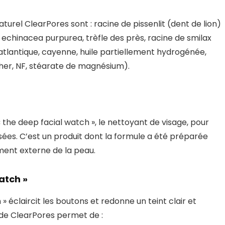
turel ClearPores sont : racine de pissenlit (dent de lion)
, echinacea purpurea, trèfle des près, racine de smilax
d’atlantique, cayenne, huile partiellement hydrogénée,
cher, NF, stéarate de magnésium).
 « the deep facial watch », le nettoyant de visage, pour
sées. C’est un produit dont la formule a été préparée
ment externe de la peau.
atch »
» éclaircit les boutons et redonne un teint clair et
 de ClearPores permet de :