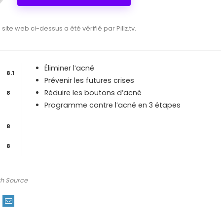
e site web ci-dessus a été vérifié par Pillz.tv.
Éliminer l’acné
8.1
Prévenir les futures crises
Réduire les boutons d’acné
8
Programme contre l’acné en 3 étapes
8
8
th Source