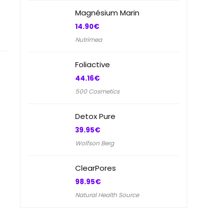
Magnésium Marin
14.90
€
Nutrimea
Foliactive
44.16
€
500 Cosmetics
Detox Pure
39.95
€
Wolfson Berg
ClearPores
98.95
€
Natural Health Source