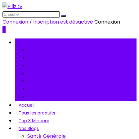
Connexion / Inscription est désactivé
Connexion
0
Catégories de produits
Minceur
Muscle & Fitness
Extraits de Plantes
Vitamines & Minéraux
Acides & Enzymes
Antioxydants
Autres produits
Accueil
Tous les produits
Top 3 Minceur
Nos Blogs
Santé Générale