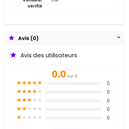
vérifié
Avis (0)
Avis des utilisateurs
0.0
sur 5
★
★
★
★
★
0
★
★
★
★
★
0
★
★
★
★
★
0
★
★
★
★
★
0
★
★
★
★
★
0