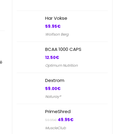
Har Vokse
59.95
€
Wolfson Berg
BCAA 1000 CAPS
12.50
€
té
Optimum Nutrition
Dextrom
59.00
€
Naturay®
PrimeShred
Le
Le
49.95
€
59.95
€
prix
prix
MuscleClub
initial
actuel
était :
est :