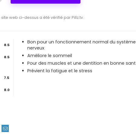
e site web ci-dessus a été vérifié par Pillz.tv.
Bon pour un fonctionnement normal du système
8.5
nerveux
Améliore le sommeil
8.5
Pour des muscles et une dentition en bonne san
Prévient la fatigue et le stress
7.5
8.0