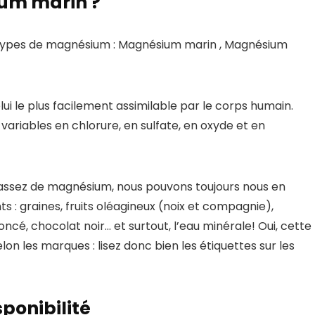
ium marin ?
ds types de magnésium :
Magnésium marin ,
Magnésium
le plus facilement assimilable par le corps humain.
ariables en chlorure, en sulfate, en oxyde et en
 assez de magnésium, nous pouvons toujours nous en
s : g
raines, fruits oléagineux (noix et compagnie),
ncé, chocolat noir… et surtout, l’eau minérale! Oui, cette
lon les marques : lisez donc bien les étiquettes sur les
ponibilité