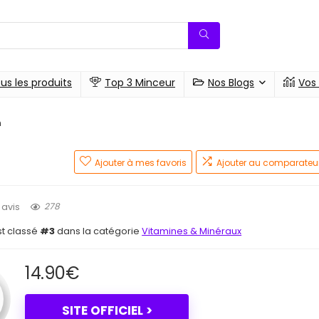
us les produits
Top 3 Minceur
Nos Blogs
Vos
n
Ajouter à mes favoris
Ajouter au comparateu
278
 avis
st classé
#3
dans la catégorie
Vitamines & Minéraux
14.90
€
SITE OFFICIEL >