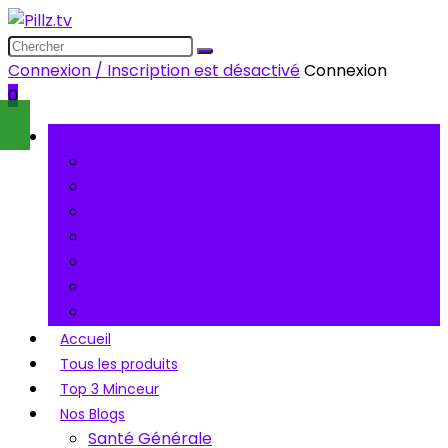
Connexion / Inscription est désactivé
Connexion
0
Catégories de produits
Minceur
Muscle & Fitness
Extraits de Plantes
Vitamines & Minéraux
Acides & Enzymes
Antioxydants
Autres produits
Accueil
Tous les produits
Top 3 Minceur
Nos Blogs
Santé Générale